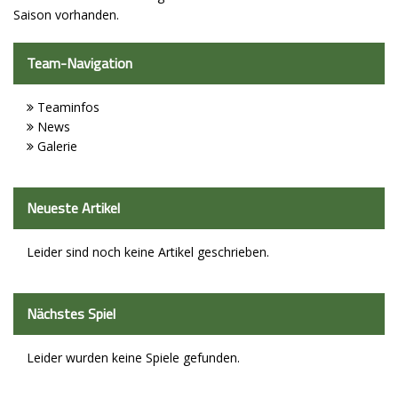
Saison vorhanden.
Sport - Kids
Team-Navigation
Sport - Frauen
Sport - Mixed
Teaminfos
News
Sport - Männer
Galerie
Sponsoren
Neueste Artikel
Trainingszeiten
Spielstätten
Leider sind noch keine Artikel geschrieben.
Kontaktformular
Nächstes Spiel
Vorstand
Leider wurden keine Spiele gefunden.