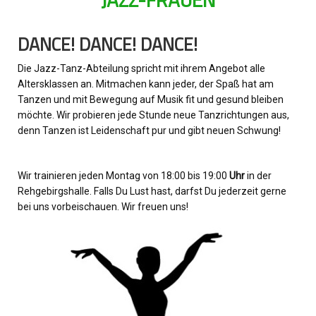
Sport - Kids
DANCE! DANCE! DANCE!
Sport - Frauen
Die Jazz-Tanz-Abteilung spricht mit ihrem Angebot alle
Sport - Mixed
Altersklassen an. Mitmachen kann jeder, der Spaß hat am
Tanzen und mit Bewegung auf Musik fit und gesund bleiben
Sport - Männer
möchte. Wir probieren jede Stunde neue Tanzrichtungen aus,
denn Tanzen ist Leidenschaft pur und gibt neuen Schwung!
Sponsoren
Trainingszeiten
Wir trainieren jeden Montag von 18:00 bis 19:00
Uhr
in der
Rehgebirgshalle. Falls Du Lust hast, darfst Du jederzeit gerne
Spielstätten
bei uns vorbeischauen. Wir freuen uns!
Kontaktformular
Vorstand