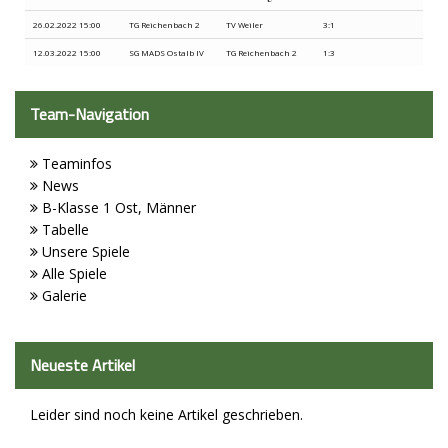
26.02.2022 15:00
TG Reichenbach 2
TV Weiler
3:1
12.03.2022 15:00
SG MADS Ostalb IV
TG Reichenbach 2
1:3
Team-Navigation
Teaminfos
News
B-Klasse 1 Ost, Männer
Tabelle
Unsere Spiele
Alle Spiele
Galerie
Neueste Artikel
Leider sind noch keine Artikel geschrieben.