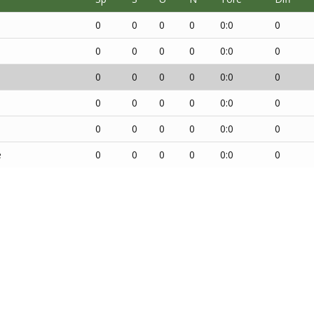
0
0
0
0
0:0
0
0
0
0
0
0:0
0
0
0
0
0
0:0
0
0
0
0
0
0:0
0
0
0
0
0
0:0
0
e
0
0
0
0
0:0
0