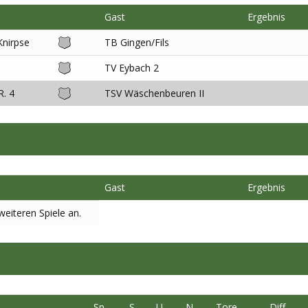
Gast
Ergebnis
Knirpse
TB Gingen/Fils
TV Eybach 2
R. 4
TSV Wäschenbeuren II
Gast
Ergebnis
eiteren Spiele an.
Sp
S
U
N
Tore
Diff