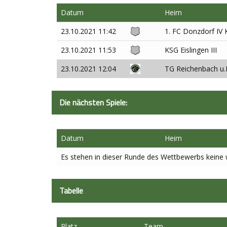
Datum
Heim
23.10.2021 11:42
1. FC Donzdorf IV 
23.10.2021 11:53
KSG Eislingen III
23.10.2021 12:04
TG Reichenbach u.
Die nächsten Spiele:
Datum
Heim
Es stehen in dieser Runde des Wettbewerbs keine w
Tabelle
Platz
Team