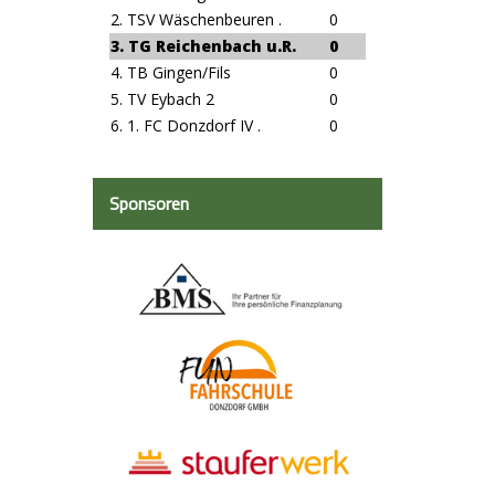
2. TSV Wäschenbeuren .
0
3. TG Reichenbach u.R.
0
4. TB Gingen/Fils
0
5. TV Eybach 2
0
6. 1. FC Donzdorf IV .
0
Sponsoren