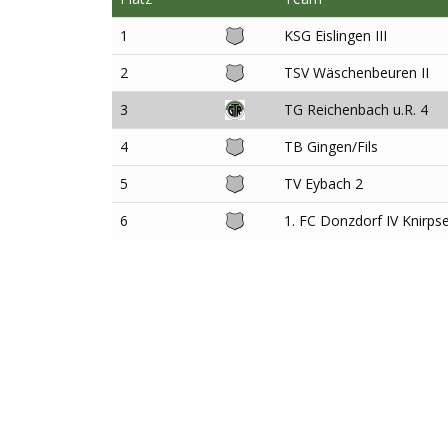
1
KSG Eislingen III
2
TSV Wäschenbeuren II
3
TG Reichenbach u.R. 4
4
TB Gingen/Fils
5
TV Eybach 2
6
1. FC Donzdorf IV Knirps