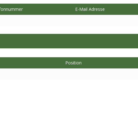
fon​nummer
E-Mail Adresse
Position