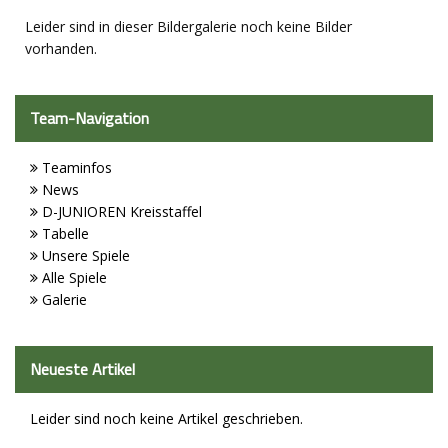
Leider sind in dieser Bildergalerie noch keine Bilder
Sport - Kids
vorhanden.
Sport - Frauen
Sport - Mixed
Team-Navigation
Sport - Männer
Teaminfos
News
Sponsoren
D-JUNIOREN Kreisstaffel
Tabelle
Trainingszeiten
Unsere Spiele
Alle Spiele
Spielstätten
Galerie
Kontaktformular
Vorstand
Neueste Artikel
Leider sind noch keine Artikel geschrieben.