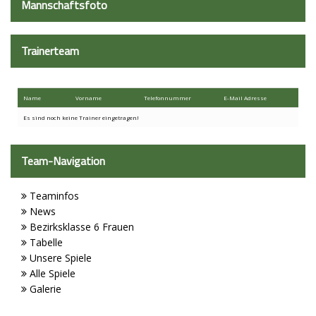
Mannschaftsfoto
Sport - Kids
Trainerteam
Sport - Frauen
Sport - Mixed
Name
Vorname
Telefon​nummer
E-Mail Adresse
Sport - Männer
Es sind noch keine Trainer eingetragen!
Sponsoren
Team-Navigation
Trainingszeiten
Teaminfos
Spielstätten
News
Bezirksklasse 6 Frauen
Kontaktformular
Tabelle
Vorstand
Unsere Spiele
Alle Spiele
Galerie