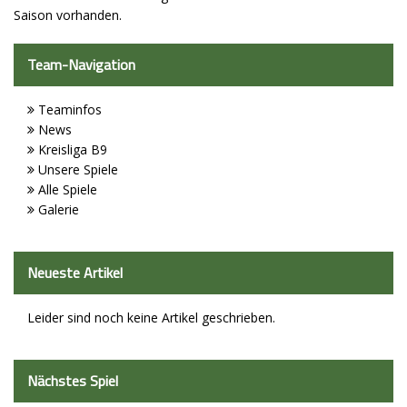
Saison vorhanden.
Sport - Kids
Team-Navigation
Sport - Frauen
Sport - Mixed
Teaminfos
News
Sport - Männer
Kreisliga B9
Unsere Spiele
Sponsoren
Alle Spiele
Galerie
Trainingszeiten
Spielstätten
Neueste Artikel
Kontaktformular
Leider sind noch keine Artikel geschrieben.
Vorstand
Nächstes Spiel